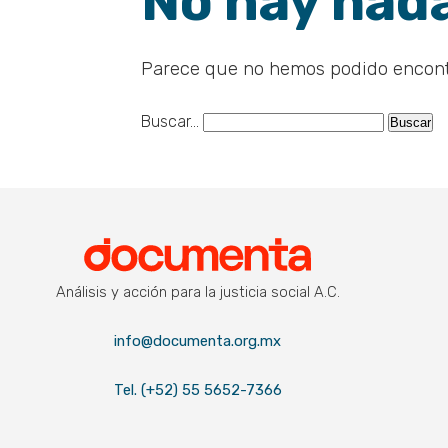
No hay nada
Parece que no hemos podido encont
Buscar...
Documenta
Análisis y acción para la justicia social A.C.
info@documenta.org.mx
Tel. (+52) 55 5652-7366