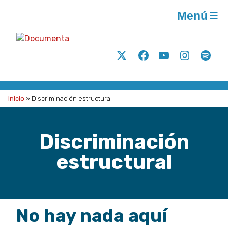
Saltar
Menú
al
contenido
Documenta
Análisis
Twitter
Facebook
Youtube
Instagram
Spoti
y
acción
para
Inicio
»
Discriminación estructural
la
justicia
Discriminación
social
A.C.
estructural
No hay nada aquí