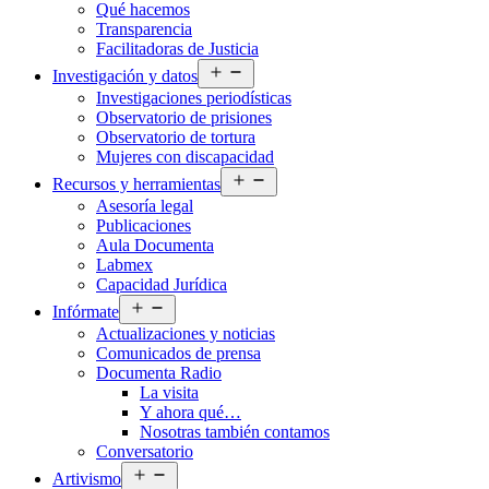
Qué hacemos
menú
Transparencia
Facilitadoras de Justicia
Abrir
Investigación y datos
el
Investigaciones periodísticas
menú
Observatorio de prisiones
Observatorio de tortura
Mujeres con discapacidad
Abrir
Recursos y herramientas
el
Asesoría legal
menú
Publicaciones
Aula Documenta
Labmex
Capacidad Jurídica
Abrir
Infórmate
el
Actualizaciones y noticias
menú
Comunicados de prensa
Documenta Radio
La visita
Y ahora qué…
Nosotras también contamos
Conversatorio
Abrir
Artivismo
el