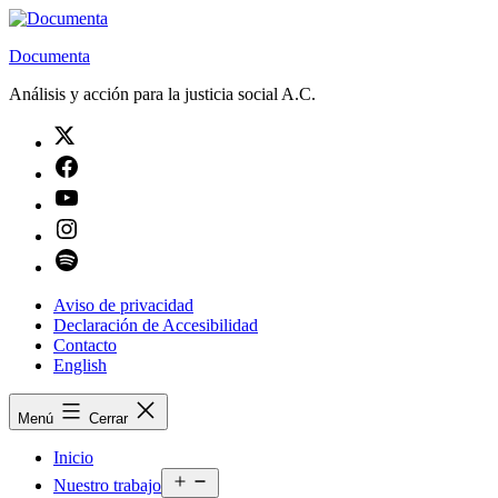
Saltar
al
Documenta
contenido
Análisis y acción para la justicia social A.C.
Twitter
Facebook
Youtube
Instagram
Spotify
Aviso de privacidad
Declaración de Accesibilidad
Contacto
English
Menú
Cerrar
Inicio
Abrir
Nuestro trabajo
el