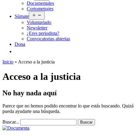
Documentales
menú
Cortometrajes
Abrir
Súmate
el
Voluntariado
menú
Newsletter
¿Eres periodista?
Convocatorias abiertas
Dona
Inicio
»
Acceso a la justicia
Acceso a la justicia
No hay nada aquí
Parece que no hemos podido encontrar lo que estás buscando. Quizá
pueda ayudarte una búsqueda.
Buscar...