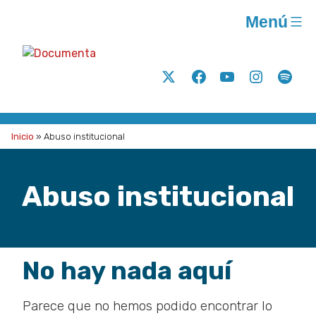
Saltar
Menú
al
contenido
Documenta
Análisis
Twitter
Facebook
Youtube
Instagram
Spoti
y
acción
para
Inicio
»
Abuso institucional
la
justicia
Abuso institucional
social
A.C.
No hay nada aquí
Parece que no hemos podido encontrar lo