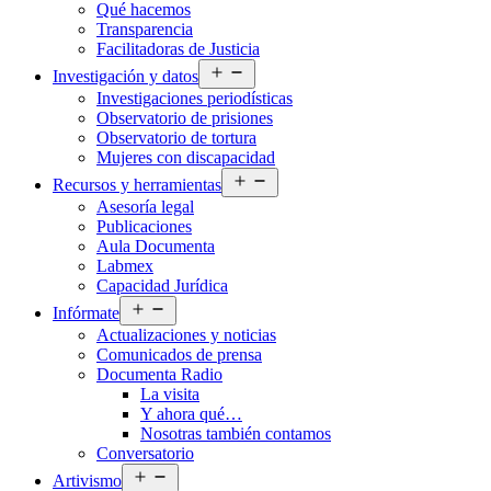
Qué hacemos
menú
Transparencia
Facilitadoras de Justicia
Abrir
Investigación y datos
el
Investigaciones periodísticas
menú
Observatorio de prisiones
Observatorio de tortura
Mujeres con discapacidad
Abrir
Recursos y herramientas
el
Asesoría legal
menú
Publicaciones
Aula Documenta
Labmex
Capacidad Jurídica
Abrir
Infórmate
el
Actualizaciones y noticias
menú
Comunicados de prensa
Documenta Radio
La visita
Y ahora qué…
Nosotras también contamos
Conversatorio
Abrir
Artivismo
el