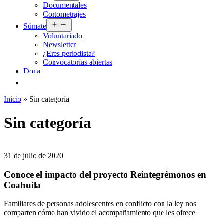
Documentales
menú
Cortometrajes
Abrir
Súmate
el
Voluntariado
menú
Newsletter
¿Eres periodista?
Convocatorias abiertas
Dona
Inicio
»
Sin categoría
Sin categoría
31 de julio de 2020
Conoce el impacto del proyecto Reintegrémonos en
Coahuila
Familiares de personas adolescentes en conflicto con la ley nos
comparten cómo han vivido el acompañamiento que les ofrece