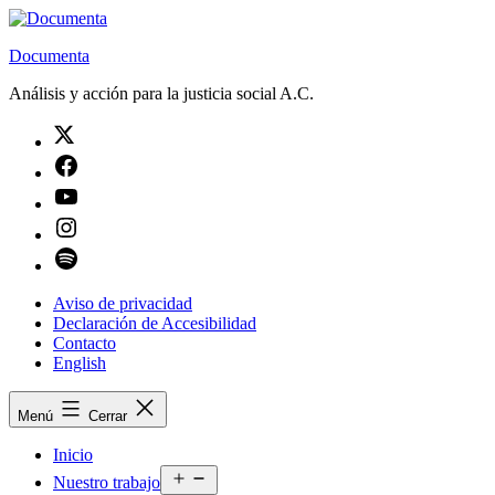
Saltar
al
Documenta
contenido
Análisis y acción para la justicia social A.C.
Twitter
Facebook
Youtube
Instagram
Spotify
Aviso de privacidad
Declaración de Accesibilidad
Contacto
English
Menú
Cerrar
Inicio
Abrir
Nuestro trabajo
el