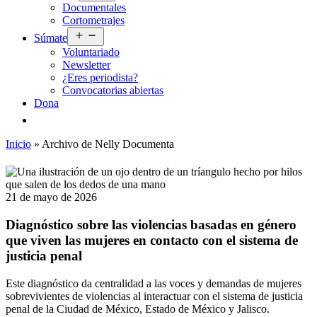
Documentales
menú
Cortometrajes
Abrir
Súmate
el
Voluntariado
menú
Newsletter
¿Eres periodista?
Convocatorias abiertas
Dona
Inicio
»
Archivo de Nelly Documenta
21 de mayo de 2026
Diagnóstico sobre las violencias basadas en género
que viven las mujeres en contacto con el sistema de
justicia penal
Este diagnóstico da centralidad a las voces y demandas de mujeres
sobrevivientes de violencias al interactuar con el sistema de justicia
penal de la Ciudad de México, Estado de México y Jalisco.