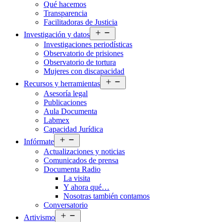
Qué hacemos
menú
Transparencia
Facilitadoras de Justicia
Abrir
Investigación y datos
el
Investigaciones periodísticas
menú
Observatorio de prisiones
Observatorio de tortura
Mujeres con discapacidad
Abrir
Recursos y herramientas
el
Asesoría legal
menú
Publicaciones
Aula Documenta
Labmex
Capacidad Jurídica
Abrir
Infórmate
el
Actualizaciones y noticias
menú
Comunicados de prensa
Documenta Radio
La visita
Y ahora qué…
Nosotras también contamos
Conversatorio
Abrir
Artivismo
el