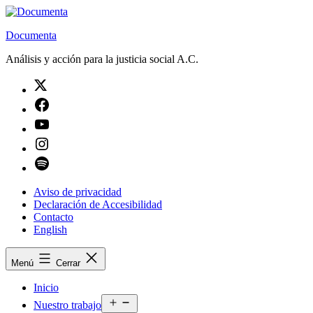
Saltar
al
Documenta
contenido
Análisis y acción para la justicia social A.C.
Twitter
Facebook
Youtube
Instagram
Spotify
Aviso de privacidad
Declaración de Accesibilidad
Contacto
English
Menú
Cerrar
Inicio
Abrir
Nuestro trabajo
el